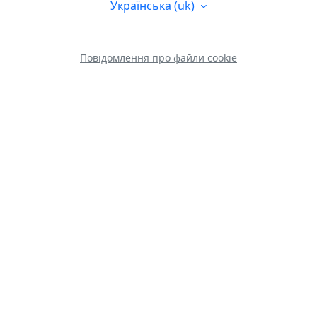
Українська ‎(uk)‎
Повідомлення про файли cookie
Ви не пройшли ідентифікацію
Завантажте мобільний додаток
Перемикнути до стандартної теми
На основі
Moodle