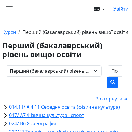
Перейти до головного вмісту
Увійти
Бокова панель
Курси
Перший (бакалаврський) рівень вищої освіти
Перший (бакалаврський)
рівень вищої освіти
Пошу
Категорії курсів
Пошук к
Розгорнути всі
014.11/ А 4.11 Середня освіта (фізична культура)
017/ А7 Фізична культура і спорт
024/ В6 Хореографія
227/ І7 Терапія та реабілітація (фізична терапія,