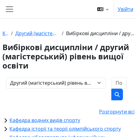
Перейти до головного вмісту
Увійти
Бокова панель
Курси
Другий (магістерський) рівень вищої освіти
Вибіркові дисципліни / другий (магістерський) рівень вищої освіти
Вибіркові дисципліни / другий
(магістерський) рівень вищої
освіти
Пошу
Категорії курсів
Пошук к
Розгорнути всі
Кафедра водних видів спорту
Кафедра історії та теорії олімпійського спорту